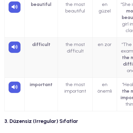
beautiful
the most
en
“She 
beautiful
güzel
mo
beau
girl i
clas
difficult
the most
en zor
“The 
difficult
exam
the 
diffi
on
important
the most
en
“Heal
important
önemli
the 
impo
thin
3. Düzensiz (Irregular) Sıfatlar