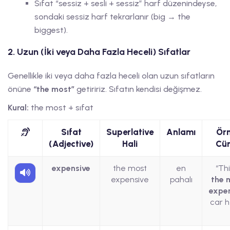
Sıfat “sessiz + sesli + sessiz” harf düzenindeyse,
sondaki sessiz harf tekrarlanır (big → the
biggest).
2. Uzun (İki veya Daha Fazla Heceli) Sıfatlar
Genellikle iki veya daha fazla heceli olan uzun sıfatların
önüne
“the most”
getiririz. Sıfatın kendisi değişmez.
Kural:
the most + sıfat
Sıfat
Superlative
Anlamı
Ör
(Adjective)
Hali
Cü
expensive
the most
en
“Thi
expensive
pahalı
the 
expe
car h