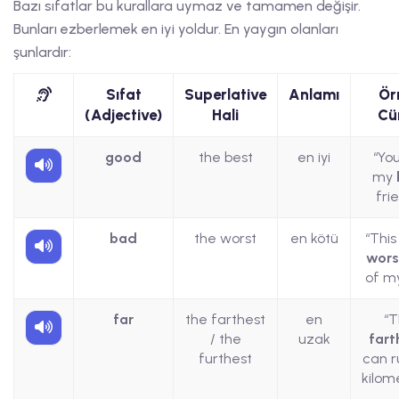
Bazı sıfatlar bu kurallara uymaz ve tamamen değişir.
Bunları ezberlemek en iyi yoldur. En yaygın olanları
şunlardır:
Sıfat
Superlative
Anlamı
Ör
(Adjective)
Hali
Cü
good
the best
en iyi
“Yo
my
fri
bad
the worst
en kötü
“This
wors
of my
far
the farthest
en
“
/ the
uzak
fart
furthest
can r
kilom