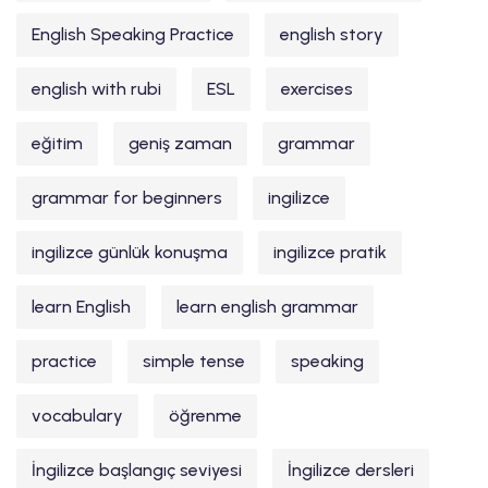
English Speaking Practice
english story
english with rubi
ESL
exercises
eğitim
geniş zaman
grammar
grammar for beginners
ingilizce
ingilizce günlük konuşma
ingilizce pratik
learn English
learn english grammar
practice
simple tense
speaking
vocabulary
öğrenme
İngilizce başlangıç seviyesi
İngilizce dersleri