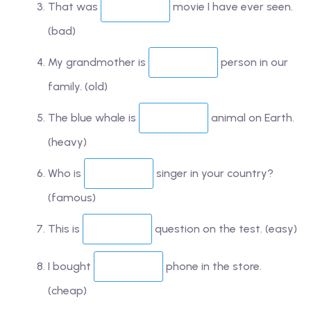
That was
movie I have ever seen.
(bad)
My grandmother is
person in our
family. (old)
The blue whale is
animal on Earth.
(heavy)
Who is
singer in your country?
(famous)
This is
question on the test. (easy)
I bought
phone in the store.
(cheap)