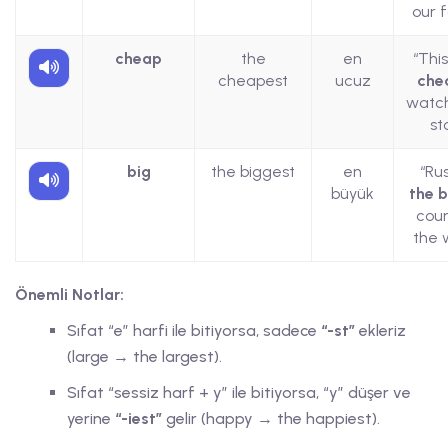
our f
cheap
the
en
“This
cheapest
ucuz
che
watch
st
big
the biggest
en
“Rus
büyük
the 
coun
the 
Önemli Notlar:
Sıfat “e” harfi ile bitiyorsa, sadece
“-st”
ekleriz
(large → the largest).
Sıfat “sessiz harf + y” ile bitiyorsa, “y” düşer ve
yerine
“-iest”
gelir (happy → the happiest).