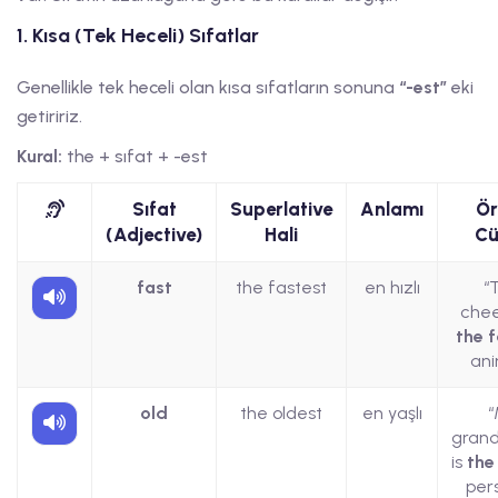
1. Kısa (Tek Heceli) Sıfatlar
Genellikle tek heceli olan kısa sıfatların sonuna
“-est”
eki
getiririz.
Kural:
the + sıfat + -est
Sıfat
Superlative
Anlamı
Ör
(Adjective)
Hali
Cü
fast
the fastest
en hızlı
“
chee
the 
ani
old
the oldest
en yaşlı
“
grand
is
the
per