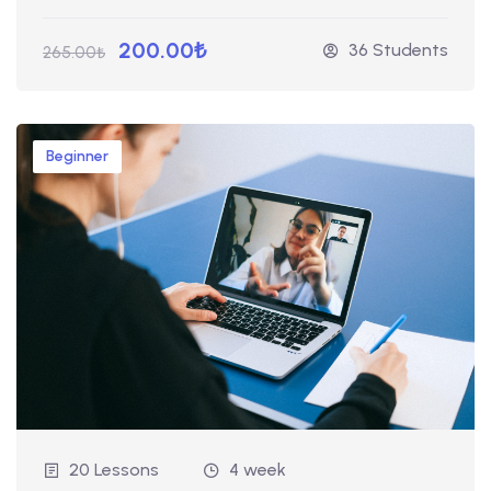
200.00₺
36 Students
265.00₺
Beginner
20 Lessons
4 week