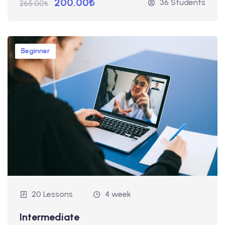
200.00₺
36 Students
265.00₺
Beginner
20 Lessons
4 week
Intermediate