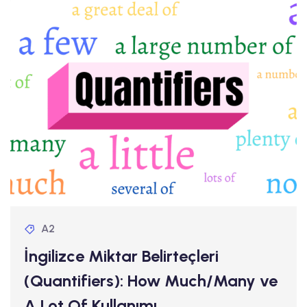
A2
İngilizce Miktar Belirteçleri
(Quantifiers): How Much/Many ve
A Lot Of Kullanımı