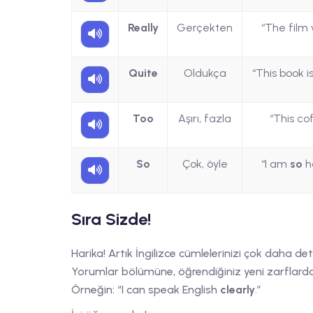
Really
Gerçekten
“The film
Quite
Oldukça
“This book i
Too
Aşırı, fazla
“This co
So
Çok, öyle
“I am
so
ha
Sıra Sizde!
Harika! Artık İngilizce cümlelerinizi çok daha deta
Yorumlar bölümüne, öğrendiğiniz yeni zarflardan
Örneğin: “I can speak English
clearly
.”