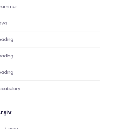
rammar
ews
eading
eading
eading
ocabulary
rşiv