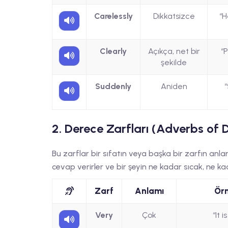
Carelessly
Dikkatsizce
“
Clearly
Açıkça, net bir
“
şekilde
Suddenly
Aniden
“
2. Derece Zarfları (Adverbs of 
Bu zarflar bir sıfatın veya başka bir zarfın anla
cevap verirler ve bir şeyin ne kadar sıcak, ne ka
Zarf
Anlamı
Ör
Very
Çok
“It i