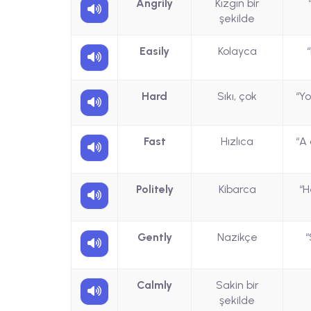
Angrily
Kızgın bir
şekilde
Easily
Kolayca
Hard
Sıkı, çok
“Y
Fast
Hızlıca
“A
Politely
Kibarca
“
Gently
Nazikçe
“
Calmly
Sakin bir
şekilde