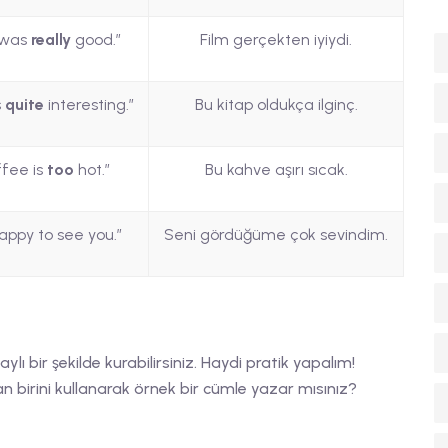
 was
really
good.”
Film gerçekten iyiydi.
s
quite
interesting.”
Bu kitap oldukça ilginç.
ffee is
too
hot.”
Bu kahve aşırı sıcak.
ppy to see you.”
Seni gördüğüme çok sevindim.
ylı bir şekilde kurabilirsiniz. Haydi pratik yapalım!
 birini kullanarak örnek bir cümle yazar mısınız?