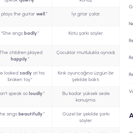
G
 plays the guitar
well
.”
İyi gitar çalar.
N
“She sings
badly
.”
Kötü şarkı söyler.
R
The children played
Çocuklar mutlulukla oynadı.
R
happily
.”
He looked
sadly
at his
Kırık oyuncağına üzgün bir
R
broken toy.”
şekilde baktı.
V
on’t speak so
loudly
.”
Bu kadar yüksek sesle
konuşma.
A
he sings
beautifully
.”
Güzel bir şekilde şarkı
söyler.