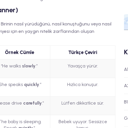
Manner)
r. Birinin nasıl yürüdüğünü, nasıl konuştuğunu veya nasıl
seviyesi için en yaygın nitelik zarflarından oluşan
K
Örnek Cümle
Türkçe Çeviri
“He walks
slowly
.”
Yavaşça yürür.
A
She speaks
quickly
.”
Hızlıca konuşur.
A
B1
lease drive
carefully
.”
Lütfen dikkatlice sür.
G
The baby is sleeping.
Bebek uyuyor. Sessizce
Speak
quietly
.”
konuş.