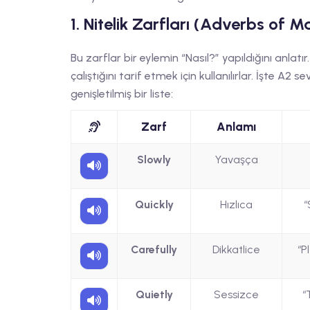
1. Nitelik Zarfları (Adverbs of 
Bu zarflar bir eylemin “Nasıl?” yapıldığını anlatı
çalıştığını tarif etmek için kullanılırlar. İşte A2 
genişletilmiş bir liste:
Zarf
Anlamı
Slowly
Yavaşça
Quickly
Hızlıca
“
Carefully
Dikkatlice
“P
Quietly
Sessizce
“