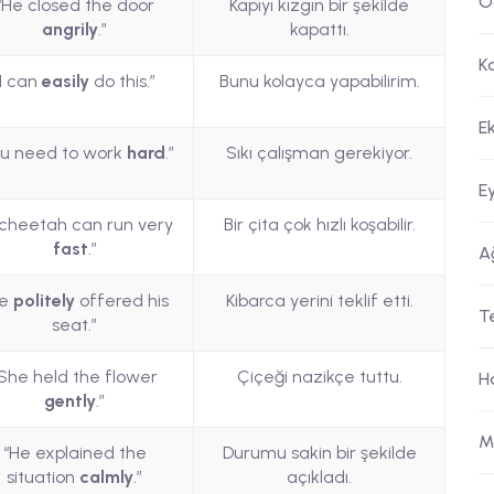
O
“He closed the door
Kapıyı kızgın bir şekilde
angrily
.”
kapattı.
K
“I can
easily
do this.”
Bunu kolayca yapabilirim.
E
ou need to work
hard
.”
Sıkı çalışman gerekiyor.
E
 cheetah can run very
Bir çita çok hızlı koşabilir.
fast
.”
A
He
politely
offered his
Kibarca yerini teklif etti.
T
seat.”
She held the flower
Çiçeği nazikçe tuttu.
H
gently
.”
M
“He explained the
Durumu sakin bir şekilde
situation
calmly
.”
açıkladı.