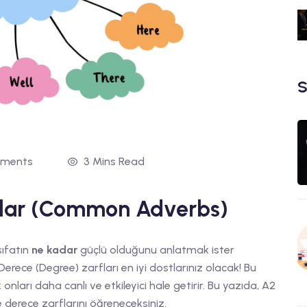
S
ments
3 Mins Read
rflar (Common Adverbs)
sıfatın
ne kadar
güçlü olduğunu anlatmak ister
Derece (Degree) zarfları en iyi dostlarınız olacak! Bu
nları daha canlı ve etkileyici hale getirir. Bu yazıda, A2
 derece zarflarını öğreneceksiniz.