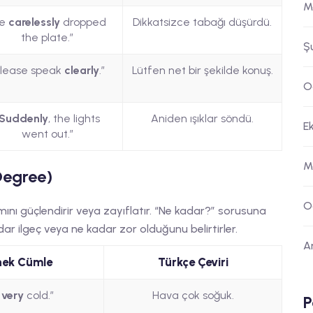
M
He
carelessly
dropped
Dikkatsizce tabağı düşürdü.
the plate.”
Ş
Please speak
clearly
.”
Lütfen net bir şekilde konuş.
O
Suddenly
, the lights
Aniden ışıklar söndü.
E
went out.”
M
Degree)
O
mını güçlendirir veya zayıflatır. “Ne kadar?” sorusuna
dar ilgeç veya ne kadar zor olduğunu belirtirler.
A
nek Cümle
Türkçe Çeviri
s
very
cold.”
Hava çok soğuk.
P