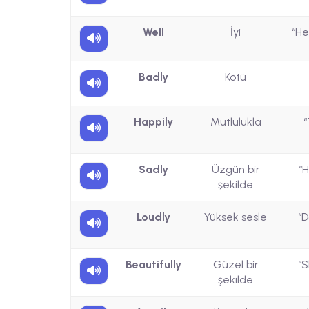
Well
İyi
“He
Badly
Kötü
Happily
Mutlulukla
“
Sadly
Üzgün bir
“
şekilde
Loudly
Yüksek sesle
“D
Beautifully
Güzel bir
“S
şekilde