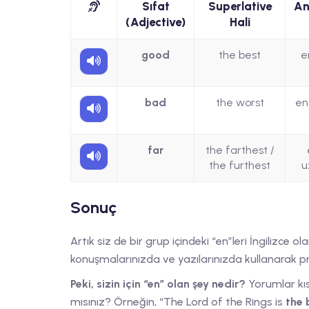
Sıfat
Superlative
An
(Adjective)
Hali
good
the best
e
bad
the worst
en
far
the farthest /
the furthest
u
Sonuç
Artık siz de bir grup içindeki “en”leri İngilizce ol
konuşmalarınızda ve yazılarınızda kullanarak 
Peki, sizin için “en” olan şey nedir?
Yorumlar kıs
mısınız? Örneğin, “The Lord of the Rings is
the 