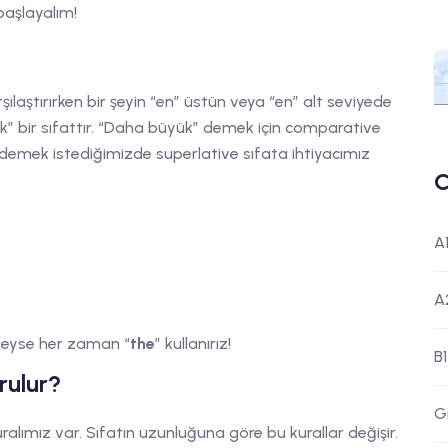
başlayalım!
şılaştırırken bir şeyin “en” üstün veya “en” alt seviyede
yük” bir sıfattır. “Daha büyük” demek için comparative
 demek istediğimizde superlative sıfata ihtiyacımız
C
A
A
deyse her zaman “
the
” kullanırız!
B1
rulur?
G
ralımız var. Sıfatın uzunluğuna göre bu kurallar değişir.