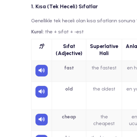
1. Kısa (Tek Heceli) Sıfatlar
Genellikle tek heceli olan kısa sıfatların sonuna
Kural:
the + sıfat + -est
Sıfat
Superlative
Anl
(Adjective)
Hali
fast
the fastest
en hı
old
the oldest
en ya
cheap
the
e
cheapest
uc