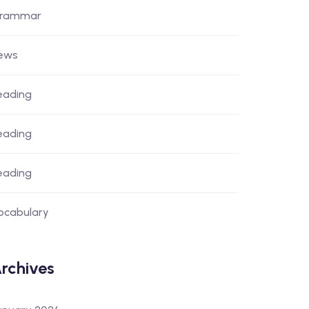
rammar
ews
eading
eading
eading
ocabulary
rchives