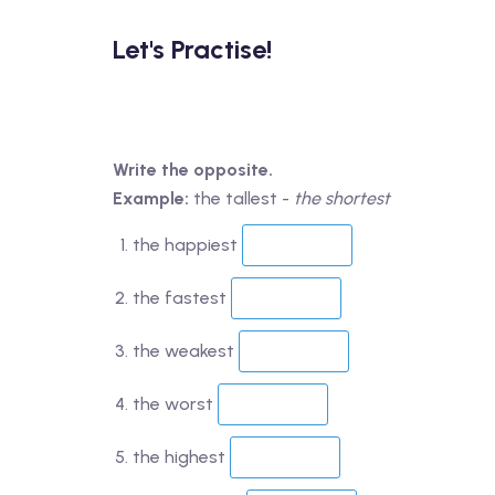
Let's Practise!
Write the opposite.
Example:
the tallest -
the shortest
the happiest
the fastest
the weakest
the worst
the highest