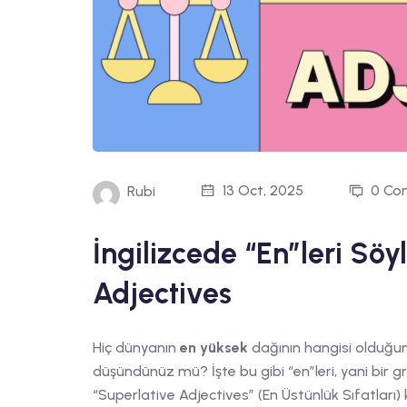
13 Oct, 2025
0 Co
Rubi
İngilizcede “En”leri Sö
Adjectives
Hiç dünyanın
en yüksek
dağının hangisi olduğu
düşündünüz mü? İşte bu gibi “en”leri, yani bir g
“Superlative Adjectives” (En Üstünlük Sıfatları) 