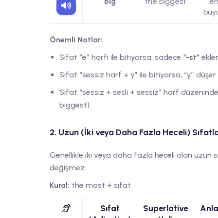
big
the biggest
e
büy
Önemli Notlar:
Sıfat “e” harfi ile bitiyorsa, sadece
“-st”
ekler
Sıfat “sessiz harf + y” ile bitiyorsa, “y” düşe
Sıfat “sessiz + sesli + sessiz” harf düzenind
biggest).
2. Uzun (İki veya Daha Fazla Heceli) Sıfatl
Genellikle iki veya daha fazla heceli olan uzun 
değişmez.
Kural:
the most + sıfat
Sıfat
Superlative
Anl