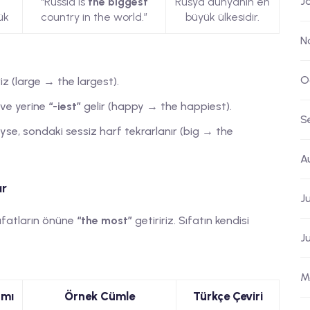
J
n
“Russia is
the biggest
Rusya dünyanın en
ük
country in the world.”
büyük ülkesidir.
N
O
iz (large → the largest).
r ve yerine
“-iest”
gelir (happy → the happiest).
S
eyse, sondaki sessiz harf tekrarlanır (big → the
A
ar
J
sıfatların önüne
“the most”
getiririz. Sıfatın kendisi
J
M
amı
Örnek Cümle
Türkçe Çeviri