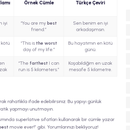
lamı
Örnek Cümle
Türkçe Çeviri
n iyi
“You are my
best
Sen benim en iyi
friend.”
arkadaşımsın.
 kötü
“This is
the worst
Bu hayatımın en kötü
day of my life.”
günü.
en
“The
farthest
I can
Koşabildiğim en uzak
zak
run is 5 kilometers.”
mesafe 5 kilometre.
arak rahatlıkla ifade edebilirsiniz. Bu yapıyı günlük
pratik yapmayı unutmayın.
mında superlative sıfatları kullanarak bir cümle yazar
best
movie ever!” gibi. Yorumlarınızı bekliyoruz!