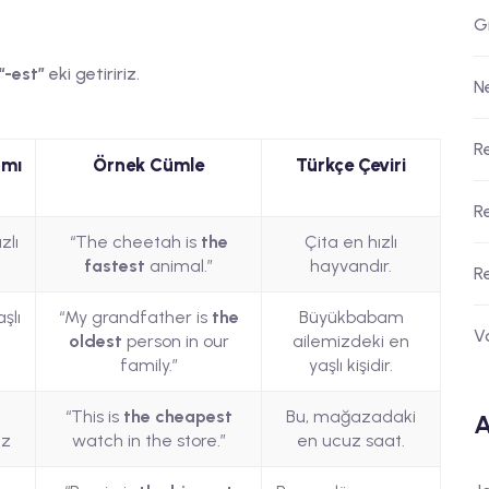
G
“-est”
eki getiririz.
N
R
amı
Örnek Cümle
Türkçe Çeviri
R
zlı
“The cheetah is
the
Çita en hızlı
fastest
animal.”
hayvandır.
R
şlı
“My grandfather is
the
Büyükbabam
V
oldest
person in our
ailemizdeki en
family.”
yaşlı kişidir.
n
“This is
the cheapest
Bu, mağazadaki
A
uz
watch in the store.”
en ucuz saat.