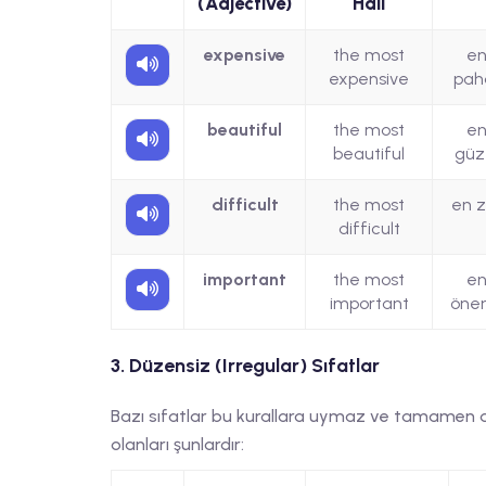
(Adjective)
Hali
expensive
the most
e
expensive
paha
beautiful
the most
e
beautiful
güz
difficult
the most
en z
difficult
important
the most
e
important
önem
3. Düzensiz (Irregular) Sıfatlar
Bazı sıfatlar bu kurallara uymaz ve tamamen değ
olanları şunlardır: