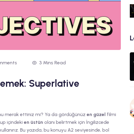
L
mments
3 Mins Read
ylemek: Superlative
nu merak ettiniz mi? Ya da gördüğünüz
en güzel
filmi
rup içindeki
en üstün
olanı belirtmek için İngilizcede
kullanırız. Bu yazıda, bu konuyu A2 seviyesinde, bol