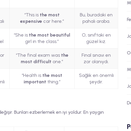
M
n
“This is
the most
Bu, buradaki en
F
lı
expensive
car here.”
pahalı araba.
n
“She is
the most beautiful
O, sınıftaki en
J
el
girl in the class.”
güzel kız.
O
or
“The final exam was
the
Final sınavı en
most difficult
one.”
zor olanıydı.
M
n
“Health is
the most
Sağlık en önemli
li
important
thing.”
şeydir.
J
D
işir. Bunları ezberlemek en iyi yoldur. En yaygın
P