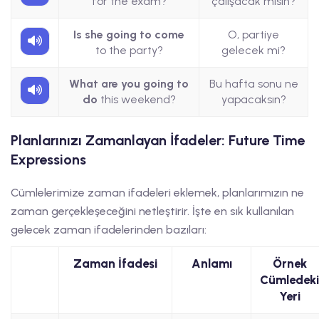
for the exam?
çalışacak mısın?
Is she going to come
O, partiye
to the party?
gelecek mi?
What are you going to
Bu hafta sonu ne
do
this weekend?
yapacaksın?
Planlarınızı Zamanlayan İfadeler: Future Time
Expressions
Cümlelerimize zaman ifadeleri eklemek, planlarımızın ne
zaman gerçekleşeceğini netleştirir. İşte en sık kullanılan
gelecek zaman ifadelerinden bazıları:
Zaman İfadesi
Anlamı
Örnek
Cümledeki
Yeri