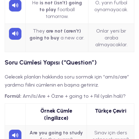
He
is not (isn’t) going
O, yarın futbol
to play
football
oynamayacak.
tomorrow.
They
are not (aren’t)
Onlar yeni bir
going to buy
a new car.
araba
almayacaklar.
Soru Cümlesi Yapısı (“Question”)
Gelecek planları hakkında soru sormak için “am/is/are”
yardımcı fiilini cümlenin en başına getiririz.
Formül:
Am/Is/Are + Özne + going to + Fiil (yalın hali)?
Örnek Cümle
Türkçe Çeviri
(İngilizce)
Are you going to study
Sınav için ders