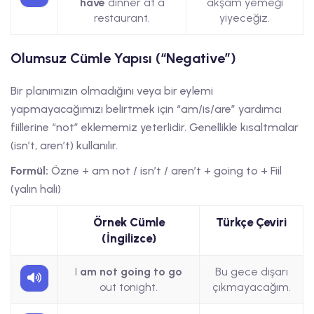
have
dinner at a
akşam yemeği
restaurant.
yiyeceğiz.
Olumsuz Cümle Yapısı (“Negative”)
Bir planımızın olmadığını veya bir eylemi
yapmayacağımızı belirtmek için “am/is/are” yardımcı
fiillerine “not” eklememiz yeterlidir. Genellikle kısaltmalar
(isn’t, aren’t) kullanılır.
Formül:
Özne + am not / isn’t / aren’t + going to + Fiil
(yalın hali)
Örnek Cümle
Türkçe Çeviri
(İngilizce)
I
am not going to go
Bu gece dışarı
out tonight.
çıkmayacağım.