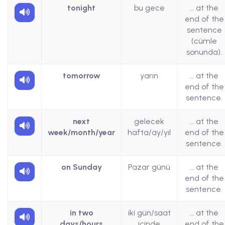
tonight
bu gece
… at the
end of the
sentence
(cümle
sonunda).
tomorrow
yarın
… at the
end of the
sentence.
next
gelecek
… at the
week/month/year
hafta/ay/yıl
end of the
sentence.
on Sunday
Pazar günü
… at the
end of the
sentence.
in two
iki gün/saat
… at the
days/hours
içinde
end of the