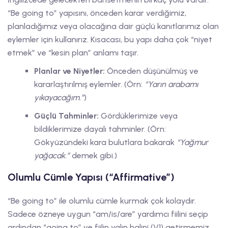
“Be going to” yapısını, önceden karar verdiğimiz,
planladığımız veya olacağına dair güçlü kanıtlarımız olan
eylemler için kullanırız. Kısacası, bu yapı daha çok “niyet
etmek” ve “kesin plan” anlamı taşır.
Planlar ve Niyetler:
Önceden düşünülmüş ve
kararlaştırılmış eylemler. (Örn:
“Yarın arabamı
yıkayacağım.”
)
Güçlü Tahminler:
Gördüklerimize veya
bildiklerimize dayalı tahminler. (Örn:
Gökyüzündeki kara bulutlara bakarak
“Yağmur
yağacak.”
demek gibi.)
Olumlu Cümle Yapısı (“Affirmative”)
“Be going to” ile olumlu cümle kurmak çok kolaydır.
Sadece özneye uygun “am/is/are” yardımcı fiilini seçip
ardından “going to” ve fiilin yalın halini (V1) getirmemiz