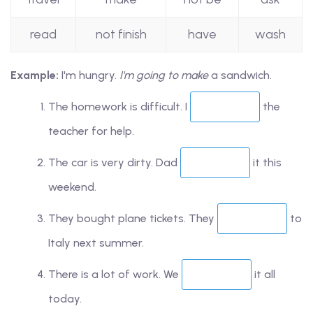
read
not finish
have
wash
Example:
I'm hungry.
I'm going to make
a sandwich.
The homework is difficult. I
the
teacher for help.
The car is very dirty. Dad
it this
weekend.
They bought plane tickets. They
to
Italy next summer.
There is a lot of work. We
it all
today.