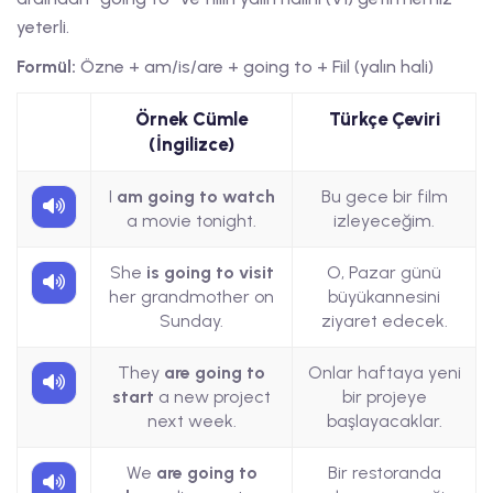
yeterli.
Formül:
Özne + am/is/are + going to + Fiil (yalın hali)
Örnek Cümle
Türkçe Çeviri
(İngilizce)
I
am going to watch
Bu gece bir film
a movie tonight.
izleyeceğim.
She
is going to visit
O, Pazar günü
her grandmother on
büyükannesini
Sunday.
ziyaret edecek.
They
are going to
Onlar haftaya yeni
start
a new project
bir projeye
next week.
başlayacaklar.
We
are going to
Bir restoranda