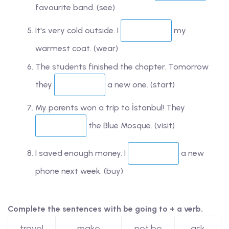
favourite band. (see)
It's very cold outside. I
my
warmest coat. (wear)
The students finished the chapter. Tomorrow
they
a new one. (start)
My parents won a trip to İstanbul! They
the Blue Mosque. (visit)
I saved enough money. I
a new
phone next week. (buy)
Complete the sentences with be going to + a verb.
travel
make
not be
ask