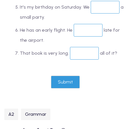
It's my birthday on Saturday. We
a
small party.
He has an early flight. He
late for
the airport.
That book is very long.
all of it?
A2
Grammar