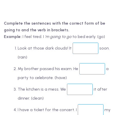
Complete the sentences with the correct form of be
going to and the verb in brackets.
Example:
I feel tired. I
'm going to go
to bed early. (go)
Look at those dark clouds! It
soon.
(rain)
My brother passed his exam. He
a
party to celebrate. (have)
The kitchen is a mess. We
it after
dinner. (clean)
I have a ticket for the concert. I
my