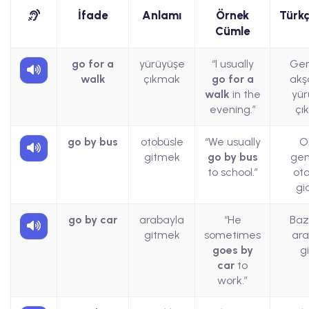
İfade
Anlamı
Örnek
Türkç
Cümle
go for a
yürüyüşe
“I usually
Gen
walk
çıkmak
go for a
akş
walk
in the
yür
evening.”
çı
go by bus
otobüsle
“We usually
O
gitmek
go by bus
gen
to school.”
oto
gi
go by car
arabayla
“He
Baz
gitmek
sometimes
ara
goes by
g
car
to
work.”