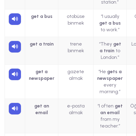
station.”
get a bus
otobüse
“I usually
binmek
get a bus
to work.”
get a train
trene
“They
get
Lo
binmek
a train
to
London.”
get a
gazete
“He
gets a
newspaper
almak
newspaper
every
morning.”
get an
e-posta
“I often
get
Ö
email
almak
an email
s
from my
teacher.”