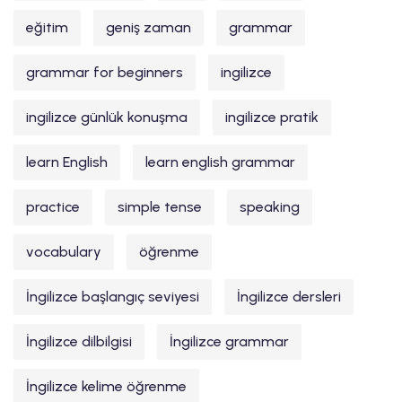
eğitim
geniş zaman
grammar
grammar for beginners
ingilizce
ingilizce günlük konuşma
ingilizce pratik
learn English
learn english grammar
practice
simple tense
speaking
vocabulary
öğrenme
İngilizce başlangıç seviyesi
İngilizce dersleri
İngilizce dilbilgisi
İngilizce grammar
İngilizce kelime öğrenme