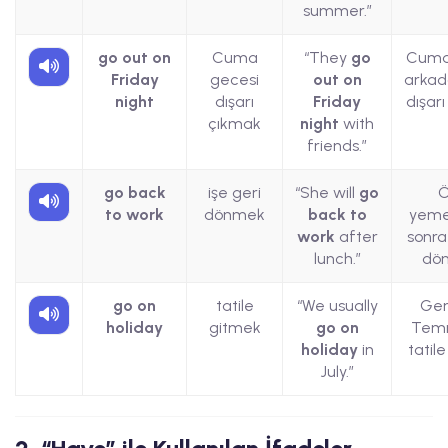
summer.”
go out on
Cuma
“They
go
Cuma
Friday
gecesi
out on
arkad
night
dışarı
Friday
dışarı
çıkmak
night
with
friends.”
go back
işe geri
“She will
go
Ö
to work
dönmek
back to
yeme
work
after
sonra
lunch.”
dön
go on
tatile
“We usually
Gen
holiday
gitmek
go on
Tem
holiday
in
tatile
July.”