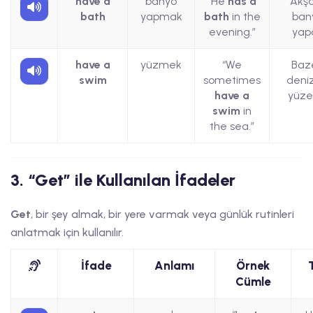
have a
banyo
“He
has a
Akş
bath
yapmak
bath
in the
ban
evening.”
yapa
have a
yüzmek
“We
Baz
swim
sometimes
deni
have a
yüzer
swim
in
the sea.”
3. “Get” ile Kullanılan İfadeler
Get
, bir şey almak, bir yere varmak veya günlük rutinleri
anlatmak için kullanılır.
İfade
Anlamı
Örnek
Cümle