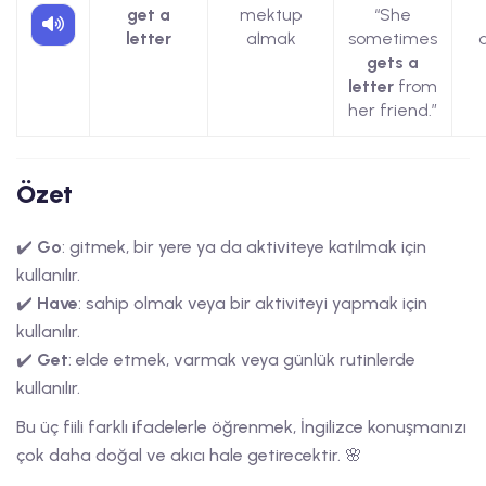
get a
mektup
“She
letter
almak
sometimes
gets a
letter
from
her friend.”
Özet
✔️
Go
: gitmek, bir yere ya da aktiviteye katılmak için
kullanılır.
✔️
Have
: sahip olmak veya bir aktiviteyi yapmak için
kullanılır.
✔️
Get
: elde etmek, varmak veya günlük rutinlerde
kullanılır.
Bu üç fiili farklı ifadelerle öğrenmek, İngilizce konuşmanızı
çok daha doğal ve akıcı hale getirecektir. 🌸