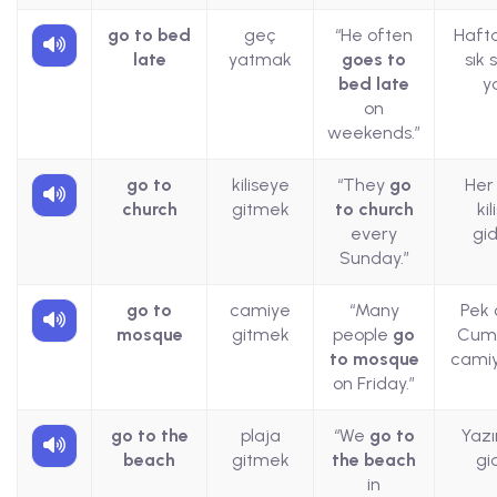
go to bed
geç
“He often
Hafta
late
yatmak
goes to
sık 
bed late
y
on
weekends.”
go to
kiliseye
“They
go
Her
church
gitmek
to church
ki
every
gid
Sunday.”
go to
camiye
“Many
Pek 
mosque
gitmek
people
go
Cum
to mosque
camiy
on Friday.”
go to the
plaja
“We
go to
Yazı
beach
gitmek
the beach
gi
in