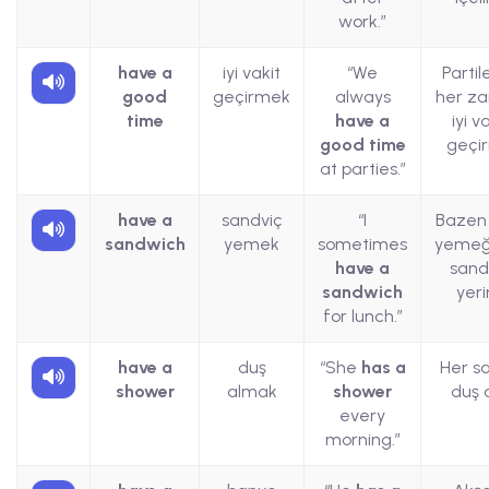
work.”
have a
iyi vakit
“We
Partil
good
geçirmek
always
her z
time
have a
iyi v
good time
geçiri
at parties.”
have a
sandviç
“I
Bazen
sandwich
yemek
sometimes
yemeğ
have a
sand
sandwich
yeri
for lunch.”
have a
duş
“She
has a
Her s
shower
almak
shower
duş a
every
morning.”