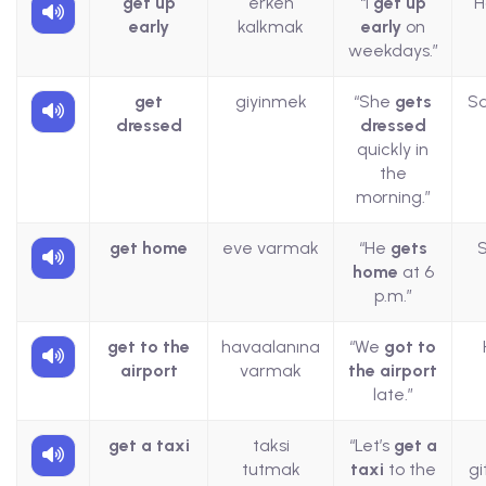
get up
erken
“I
get up
H
early
kalkmak
early
on
weekdays.”
get
giyinmek
“She
gets
Sa
dressed
dressed
quickly in
the
morning.”
get home
eve varmak
“He
gets
S
home
at 6
p.m.”
get to the
havaalanına
“We
got to
airport
varmak
the airport
late.”
get a taxi
taksi
“Let’s
get a
tutmak
taxi
to the
gi