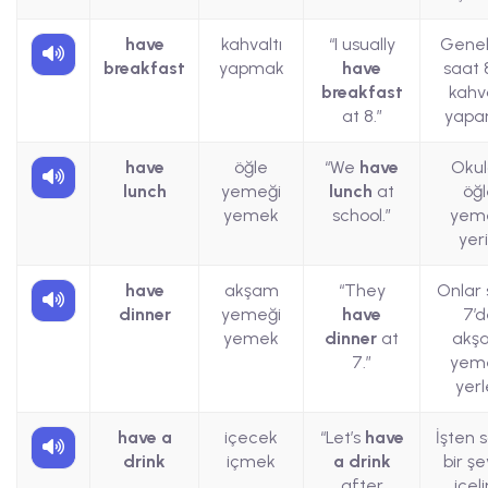
have
kahvaltı
“I usually
Genell
breakfast
yapmak
have
saat 
breakfast
kahva
at 8.”
yapar
have
öğle
“We
have
Oku
lunch
yemeği
lunch
at
öğl
yemek
school.”
yem
yeri
have
akşam
“They
Onlar 
dinner
yemeği
have
7’d
yemek
dinner
at
akş
7.”
yem
yerl
have a
içecek
“Let’s
have
İşten 
drink
içmek
a drink
bir şe
after
içel