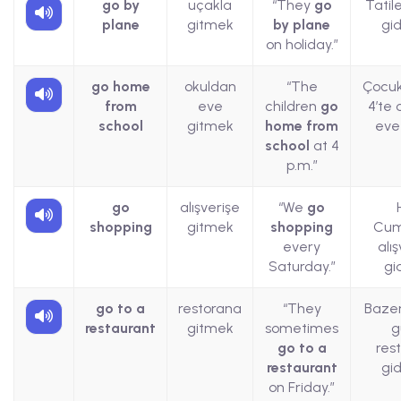
go by
uçakla
“They
go
Tatil
plane
gitmek
by plane
gid
on holiday.”
go home
okuldan
“The
Çocuk
from
eve
children
go
4’te
school
gitmek
home from
eve
school
at 4
p.m.”
go
alışverişe
“We
go
shopping
gitmek
shopping
Cum
every
alı
Saturday.”
gi
go to a
restorana
“They
Baze
restaurant
gitmek
sometimes
g
go to a
res
restaurant
gid
on Friday.”