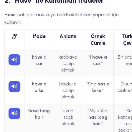
2. “Have” ile Kullanılan İfadeler
Have
, sahip olmak veya belirli aktiviteleri yapmak için
kullanılır.
İfade
Anlamı
Örnek
Tür
Cümle
Çevi
have a
arabaya
“I
have a
Bir a
car
sahip
car
.”
var
olmak
have a
bisiklete
“She
has a
Onun 
bike
sahip
bike
.”
bisiklet
olmak
have long
uzun
“My sister
Kı
hair
saçlı
has long
kardeş
olmak
hair
.”
uz
saçları