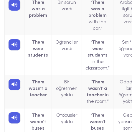
There
Bir sorun
“
There
Araba
was a
vardı
was a
ilgili 
problem
problem
sor
with the
vard
car.”
There
Öğrenciler
“
There
Sını
were
vardı
were
öğrenc
students
students
vard
in the
classroom.”
There
Bir
“
There
Odad
wasn’t a
öğretmen
wasn’t a
bir
teacher
yoktu
teacher
in
öğret
the room.”
yokt
There
Otobüsler
“
There
Ge
weren’t
yoktu
weren’t
yarısı
buses
buses
son