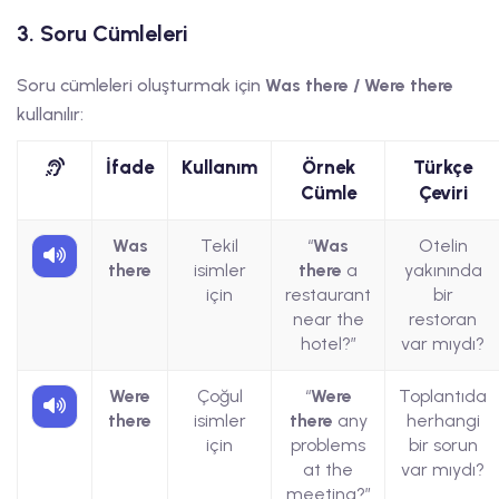
3. Soru Cümleleri
Soru cümleleri oluşturmak için
Was there / Were there
kullanılır:
İfade
Kullanım
Örnek
Türkçe
Cümle
Çeviri
Was
Tekil
“
Was
Otelin
there
isimler
there
a
yakınında
için
restaurant
bir
near the
restoran
hotel?”
var mıydı?
Were
Çoğul
“
Were
Toplantıda
there
isimler
there
any
herhangi
için
problems
bir sorun
at the
var mıydı?
meeting?”