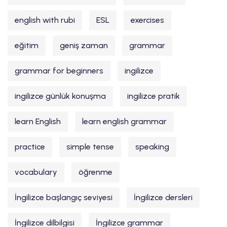
english with rubi
ESL
exercises
eğitim
geniş zaman
grammar
grammar for beginners
ingilizce
ingilizce günlük konuşma
ingilizce pratik
learn English
learn english grammar
practice
simple tense
speaking
vocabulary
öğrenme
İngilizce başlangıç seviyesi
İngilizce dersleri
İngilizce dilbilgisi
İngilizce grammar