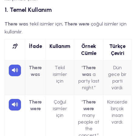
1. Temel Kullanım
There was
tekil isimler için,
There were
çoğul isimler için
kullanılır.
İfade
Kullanım
Örnek
Türkçe
Cümle
Çeviri
There
Tekil
“
There
Dün
was
isimler
was
a
gece bir
için
party last
parti
night.”
vardı.
There
Çoğul
“
There
Konserde
were
isimler
were
birçok
için
many
insan
people at
vardı.
the
concert.”