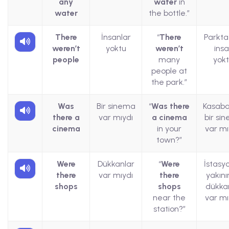
any
water
in
water
the bottle.”
There
İnsanlar
“
There
Parkta
weren’t
yoktu
weren’t
ins
people
many
yokt
people at
the park.”
Was
Bir sinema
“
Was there
Kasab
there a
var mıydı
a cinema
bir si
cinema
in your
var mı
town?”
Were
Dükkanlar
“
Were
İstasy
there
var mıydı
there
yakın
shops
shops
dükka
near the
var mı
station?”