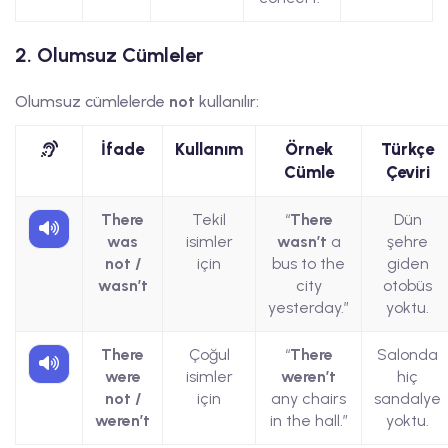
2. Olumsuz Cümleler
Olumsuz cümlelerde
not
kullanılır:
İfade
Kullanım
Örnek
Türkçe
Cümle
Çeviri
There
Tekil
“
There
Dün
was
isimler
wasn’t
a
şehre
not /
için
bus to the
giden
wasn’t
city
otobüs
yesterday.”
yoktu.
There
Çoğul
“
There
Salonda
were
isimler
weren’t
hiç
not /
için
any chairs
sandalye
weren’t
in the hall.”
yoktu.