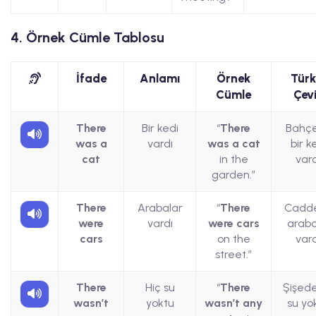
4. Örnek Cümle Tablosu
İfade
Anlamı
Örnek
Türk
Cümle
Çevi
There
Bir kedi
“
There
Bahç
was a
vardı
was a cat
bir k
cat
in the
vard
garden.”
There
Arabalar
“
There
Cadd
were
vardı
were cars
araba
cars
on the
vard
street.”
There
Hiç su
“
There
Şişede
wasn’t
yoktu
wasn’t any
su yo