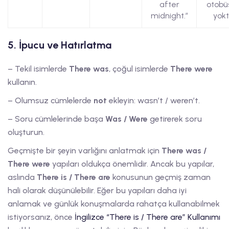
after
otobü
midnight.”
yokt
5. İpucu ve Hatırlatma
– Tekil isimlerde
There was
, çoğul isimlerde
There were
kullanın.
– Olumsuz cümlelerde
not
ekleyin: wasn’t / weren’t.
– Soru cümlelerinde başa
Was / Were
getirerek soru
oluşturun.
Geçmişte bir şeyin varlığını anlatmak için
There was /
There were
yapıları oldukça önemlidir. Ancak bu yapılar,
aslında
There is / There are
konusunun geçmiş zaman
hali olarak düşünülebilir. Eğer bu yapıları daha iyi
anlamak ve günlük konuşmalarda rahatça kullanabilmek
istiyorsanız, önce
İngilizce “There is / There are” Kullanımı