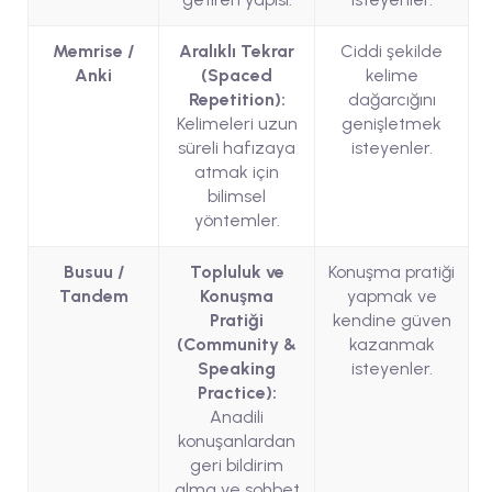
Memrise /
Aralıklı Tekrar
Ciddi şekilde
Anki
(Spaced
kelime
Repetition):
dağarcığını
Kelimeleri uzun
genişletmek
süreli hafızaya
isteyenler.
atmak için
bilimsel
yöntemler.
Busuu /
Topluluk ve
Konuşma pratiği
Tandem
Konuşma
yapmak ve
Pratiği
kendine güven
(Community &
kazanmak
Speaking
isteyenler.
Practice):
Anadili
konuşanlardan
geri bildirim
alma ve sohbet