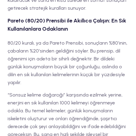
kaldıracak ve sana en kısa sürede en somut sonuçları
getirecek stratejik kuralları sunuyor.
Pareto (80/20) Prensibi ile Akıllıca Çalışın: En Sık
Kullanılanlara Odaklanın
80/20 kuralı, ya da Pareto Prensibi, sonuçların %80’inin,
çabaların %20’sinden geldiğini söyler. Bu prensip, dil
öğrenimi için adeta bir sihirli değnektir. Bir dildeki
günlük konuşmaların büyük bir çoğunluğu, aslında o
dilin en sık kullanılan kelimelerinin küçük bir yüzdesiyle
yapılır.
“Sonsuz kelime dağarcığı” karşısında ezilmek yerine,
enerjini en sık kullanılan 1000 kelimeyi öğrenmeye
odakla. Bu temel kelimeler, günlük konuşmaların
iskeletini oluşturur ve onları öğrendiğinde, şaşırtıcı
derecede çok şeyi anlayabildiğini ve ifade edebildiğini
göreceksin. Bu, sana en hızlı şekilde işlevsel bir