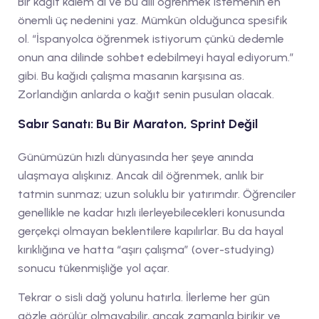
Bir kağıt kalem al ve bu dili öğrenmek istemenin en
önemli üç nedenini yaz. Mümkün olduğunca spesifik
ol. “İspanyolca öğrenmek istiyorum çünkü dedemle
onun ana dilinde sohbet edebilmeyi hayal ediyorum.”
gibi. Bu kağıdı çalışma masanın karşısına as.
Zorlandığın anlarda o kağıt senin pusulan olacak.
Sabır Sanatı: Bu Bir Maraton, Sprint Değil
Günümüzün hızlı dünyasında her şeye anında
ulaşmaya alışkınız. Ancak dil öğrenmek, anlık bir
tatmin sunmaz; uzun soluklu bir yatırımdır. Öğrenciler
genellikle ne kadar hızlı ilerleyebilecekleri konusunda
gerçekçi olmayan beklentilere kapılırlar. Bu da hayal
kırıklığına ve hatta “aşırı çalışma” (over-studying)
sonucu tükenmişliğe yol açar.
Tekrar o sisli dağ yolunu hatırla. İlerleme her gün
gözle görülür olmayabilir, ancak zamanla birikir ve