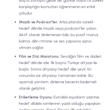
Başta zorlayıcı gelse de, günlük hayatta sürekli
karşılaştığın komutları öğrenmenin en etkili
yoludur.
Müzik ve Podcast’ler:
Arka planda sürekli
hedef dilinde müzik veya podcast’ler çalsın.
Aktif olarak dinlemesen bile, bu pasif maruz
kalma, dilin ritmine ve ses yapısına aşina
olmanı sağlar.
Film ve Dizi Maratonu:
Sevdiğin film ve dizileri
hedef dilinde izle. İlk başta Türkçe altyazı ile
başla. Sonra altyazıyı hedef dile çevir. En
sonunda ise altyazıyı tamamen kaldır. Bu
aşamalı yöntem, dinleme becerini kademeli
olarak geliştirir.
Etiketleme Oyunu:
Evindeki eşyaların üzerine,
hedef dildeki isimlerinin yazılı olduğu yapışkan
notlar yapıştır. “Kapı” (Door), “Buzdolabı”