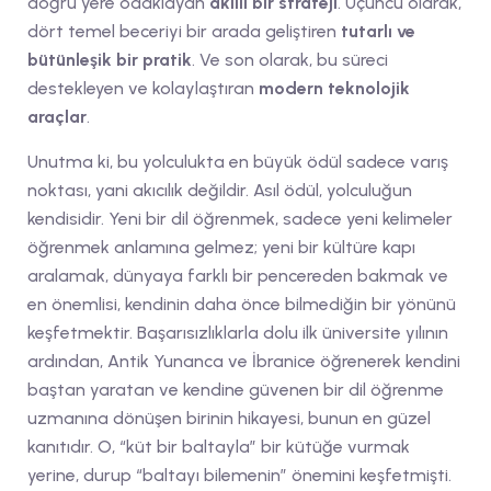
doğru yere odaklayan
akıllı bir strateji
. Üçüncü olarak,
dört temel beceriyi bir arada geliştiren
tutarlı ve
bütünleşik bir pratik
. Ve son olarak, bu süreci
destekleyen ve kolaylaştıran
modern teknolojik
araçlar
.
Unutma ki, bu yolculukta en büyük ödül sadece varış
noktası, yani akıcılık değildir. Asıl ödül, yolculuğun
kendisidir. Yeni bir dil öğrenmek, sadece yeni kelimeler
öğrenmek anlamına gelmez; yeni bir kültüre kapı
aralamak, dünyaya farklı bir pencereden bakmak ve
en önemlisi, kendinin daha önce bilmediğin bir yönünü
keşfetmektir. Başarısızlıklarla dolu ilk üniversite yılının
ardından, Antik Yunanca ve İbranice öğrenerek kendini
baştan yaratan ve kendine güvenen bir dil öğrenme
uzmanına dönüşen birinin hikayesi, bunun en güzel
kanıtıdır. O, “küt bir baltayla” bir kütüğe vurmak
yerine, durup “baltayı bilemenin” önemini keşfetmişti.