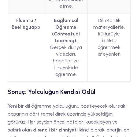
etme.
Fluentu /
Bağlamsal
Dili otantik
Beelinguapp
Öğrenme
materyallerle,
(Contextual
kültürüyle
Learning):
birlikte
Gerçek dünya
öğrenmek
videoları,
isteyenler.
haberler ve
hikayelerle
öğrenme.
Sonuç: Yolculuğun Kendisi Ödül
Yeni bir dil öğrenme yolculuğunu özetleyecek olursak,
başarının dört temel direk üzerinde yükseldiğini
görürüz: Her şeyden önce, hataları kucaklayan ve
sabırlı olan
dirençli bir zihniyet
. İkinci olarak, enerjini en