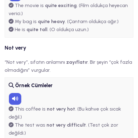
The movie is
quite exciting
. (Film oldukça heyecan
verici.)
My bag is
quite heavy
. (Çantam oldukça ağır.)
He is
quite tall
. (O oldukça uzun.)
Not very
“Not very”, sıfatın anlamını
zayıflatır
. Bir şeyin “çok fazla
olmadığını” vurgular.
Örnek Cümleler
This coffee is
not very hot
. (Bu kahve çok sıcak
değil.)
The test was
not very difficult
. (Test çok zor
değildi.)