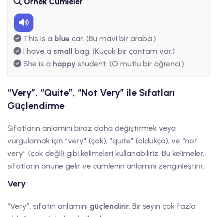
Örnek Cümleler
This is a
blue
car. (Bu mavi bir araba.)
I have a
small
bag. (Küçük bir çantam var.)
She is a
happy
student. (O mutlu bir öğrenci.)
“Very”, “Quite”, “Not Very” ile Sıfatları
Güçlendirme
Sıfatların anlamını biraz daha değiştirmek veya
vurgulamak için “very” (çok), “quite” (oldukça), ve “not
very” (çok değil) gibi kelimeleri kullanabiliriz. Bu kelimeler,
sıfatların önüne gelir ve cümlenin anlamını zenginleştirir.
Very
“Very”, sıfatın anlamını
güçlendirir
. Bir şeyin çok fazla