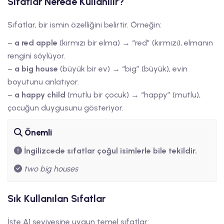
Sıfatlar Nerede Kullanılır?
Sıfatlar, bir ismin özelliğini belirtir. Örneğin:
–
a red apple
(kırmızı bir elma) → “red” (kırmızı), elmanın
rengini söylüyor.
–
a big house
(büyük bir ev) → “big” (büyük), evin
boyutunu anlatıyor.
–
a happy child
(mutlu bir çocuk) → “happy” (mutlu),
çocuğun duygusunu gösteriyor.
Önemli
İngilizcede sıfatlar çoğul isimlerle bile tekildir.
two big houses
Sık Kullanılan Sıfatlar
İşte A1 seviyesine uygun temel sıfatlar: