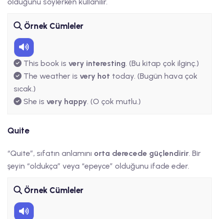
olduğunu söylerken kullanılır.
Örnek Cümleler
This book is
very interesting
. (Bu kitap çok ilginç.)
The weather is
very hot
today. (Bugün hava çok
sıcak.)
She is
very happy
. (O çok mutlu.)
Quite
“Quite”, sıfatın anlamını
orta derecede güçlendirir
. Bir
şeyin “oldukça” veya “epeyce” olduğunu ifade eder.
Örnek Cümleler