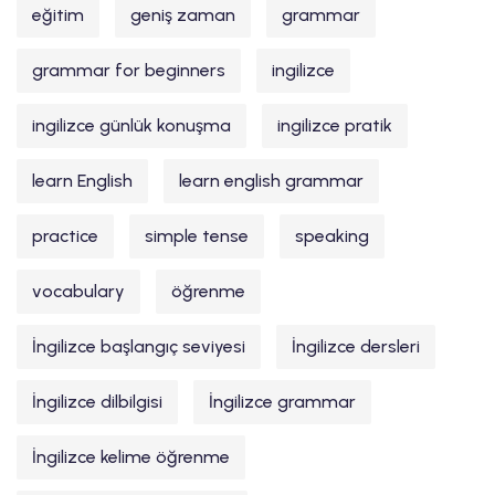
eğitim
geniş zaman
grammar
grammar for beginners
ingilizce
ingilizce günlük konuşma
ingilizce pratik
learn English
learn english grammar
practice
simple tense
speaking
vocabulary
öğrenme
İngilizce başlangıç seviyesi
İngilizce dersleri
İngilizce dilbilgisi
İngilizce grammar
İngilizce kelime öğrenme