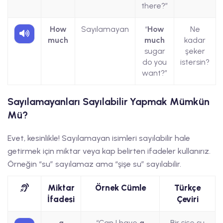
there?”
How
Sayılamayan
“
How
Ne
much
much
kadar
sugar
şeker
do you
istersin?
want?”
Sayılamayanları Sayılabilir Yapmak Mümkün
Mü?
Evet, kesinlikle! Sayılamayan isimleri sayılabilir hale
getirmek için miktar veya kap belirten ifadeler kullanırız.
Örneğin “su” sayılamaz ama “şişe su” sayılabilir.
Miktar
Örnek Cümle
Türkçe
İfadesi
Çeviri
a
“Can I have
a
Bir şişe su