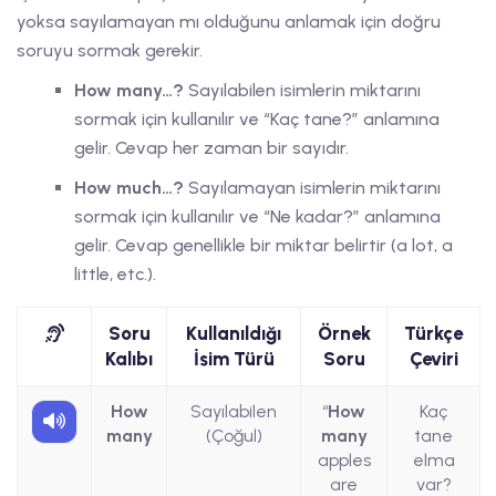
yoksa sayılamayan mı olduğunu anlamak için doğru
soruyu sormak gerekir.
How many…?
Sayılabilen isimlerin miktarını
sormak için kullanılır ve “Kaç tane?” anlamına
gelir. Cevap her zaman bir sayıdır.
How much…?
Sayılamayan isimlerin miktarını
sormak için kullanılır ve “Ne kadar?” anlamına
gelir. Cevap genellikle bir miktar belirtir (a lot, a
little, etc.).
Soru
Kullanıldığı
Örnek
Türkçe
Kalıbı
İsim Türü
Soru
Çeviri
How
Sayılabilen
“
How
Kaç
many
(Çoğul)
many
tane
apples
elma
are
var?