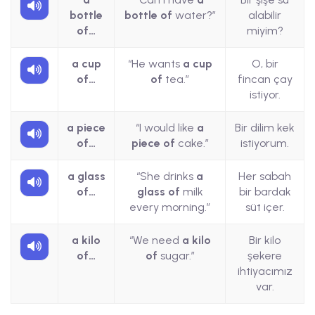
bottle
bottle of
water?”
alabilir
of…
miyim?
a cup
“He wants
a cup
O, bir
of…
of
tea.”
fincan çay
istiyor.
a piece
“I would like
a
Bir dilim kek
of…
piece of
cake.”
istiyorum.
a glass
“She drinks
a
Her sabah
of…
glass of
milk
bir bardak
every morning.”
süt içer.
a kilo
“We need
a kilo
Bir kilo
of…
of
sugar.”
şekere
ihtiyacımız
var.