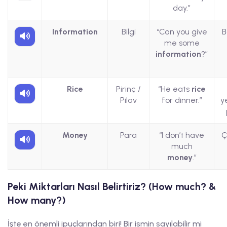
day.”
Information
Bilgi
“Can you give
B
me some
information
?”
Rice
Pirinç /
“He eats
rice
Pilav
for dinner.”
y
Money
Para
“I don’t have
Ç
much
money
.”
Peki Miktarları Nasıl Belirtiriz? (How much? &
How many?)
İşte en önemli ipuçlarından biri! Bir ismin sayılabilir mi