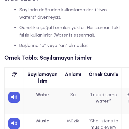
Sayılarla doğrudan kullanılamazlar. (“two
waters” diyemeyiz).
Genellikle çoğul formları yoktur. Her zaman tekil
fiil ile kullanılırlar (Water
is
essential).
Başlarına “a” veya “an” almazlar.
Örnek Tablo: Sayılamayan İsimler
Sayılamayan
Anlamı
Örnek Cümle
İsim
Water
Su
“I need some
B
water
.”
Music
Müzik
“She listens to
music
every