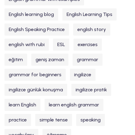
English learning blog
English Learning Tips
English Speaking Practice
english story
english with rubi
ESL
exercises
eğitim
geniş zaman
grammar
grammar for beginners
ingilizce
ingilizce günlük konuşma
ingilizce pratik
learn English
learn english grammar
practice
simple tense
speaking
vocabulary
öğrenme