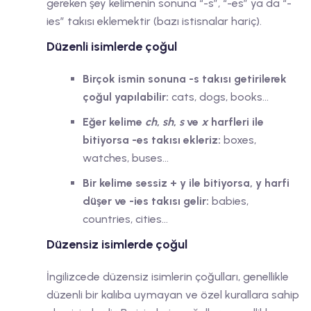
gereken şey kelimenin sonuna “-s”, “-es” ya da “-
ies” takısı eklemektir (bazı istisnalar hariç).
Düzenli isimlerde çoğul
Birçok ismin sonuna -s takısı getirilerek
çoğul yapılabilir:
cats, dogs, books…
Eğer kelime
ch
,
sh
,
s
ve
x
harfleri ile
bitiyorsa -es takısı ekleriz:
boxes,
watches, buses…
Bir kelime sessiz + y ile bitiyorsa, y harfi
düşer ve -ies takısı gelir:
babies,
countries, cities…
Düzensiz isimlerde çoğul
İngilizcede düzensiz isimlerin çoğulları, genellikle
düzenli bir kalıba uymayan ve özel kurallara sahip