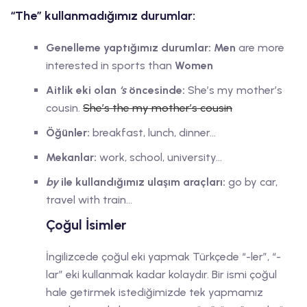
“The” kullanmadığımız durumlar:
Genelleme yaptığımız durumlar:
Men
are more
interested in sports than
Women
Aitlik eki olan
‘s
öncesinde:
She’s my mother’s
cousin.
She’s the my mother’s cousin
Öğünler:
breakfast, lunch, dinner…
Mekanlar:
work, school, university…
by
ile kullandığımız ulaşım araçları:
go by car,
travel with train…
Çoğul İsimler
İngilizcede çoğul eki yapmak Türkçede “-ler”, “-
lar” eki kullanmak kadar kolaydır. Bir ismi çoğul
hale getirmek istediğimizde tek yapmamız