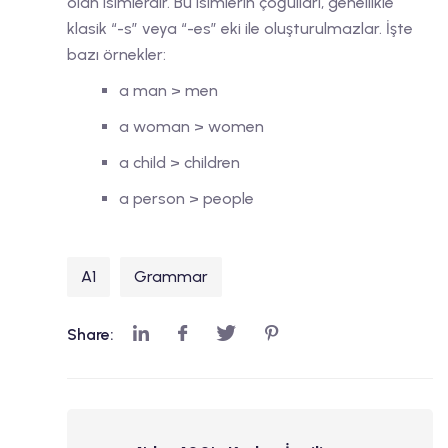
olan isimlerdir. Bu isimlerin çoğulları, genellikle
klasik “-s” veya “-es” eki ile oluşturulmazlar. İşte
bazı örnekler:
a man > men
a woman > women
a child > children
a person > people
A1
Grammar
Share: