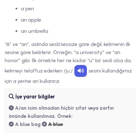
a pen
an apple
an umbrella
“A” ve “an”, aslında sesli/sessize göre değil, kelimenin ilk
sesine göre belirlenir. Örneğin, “a university” ve “an
honor” gibi. İlk örnekte her ne kadar “u” bir sesli olsa da,
kelimeyi telaffuz ederken /juː/
sesini kullandığımız
için a yerine an kullanırız.
İşe yarar bilgiler
A/an isim olmadan hiçbir sıfat veya zarfın
önünde kullanılmaz.
Örnek:
A blue bag
A blue