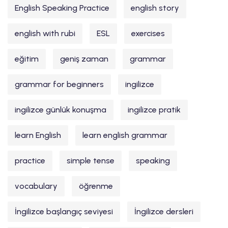
English Speaking Practice
english story
english with rubi
ESL
exercises
eğitim
geniş zaman
grammar
grammar for beginners
ingilizce
ingilizce günlük konuşma
ingilizce pratik
learn English
learn english grammar
practice
simple tense
speaking
vocabulary
öğrenme
İngilizce başlangıç seviyesi
İngilizce dersleri