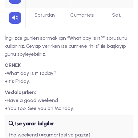
Saturday
Cumartesi
Sat.
İngilizce günleri sormak için “What day is it?” sorusunu
kullanırız. Cevap verirken ise cümleye “It is” ile başlayıp
günü söyleyebiliriz.
ÖRNEK
-What day is it today?
+It’s Friday.
Vedalaşırken:
-Have a good weekend.
+You too. See you on Monday.
İşe yarar bilgiler
the weekend (=cumartesi ve pazar)