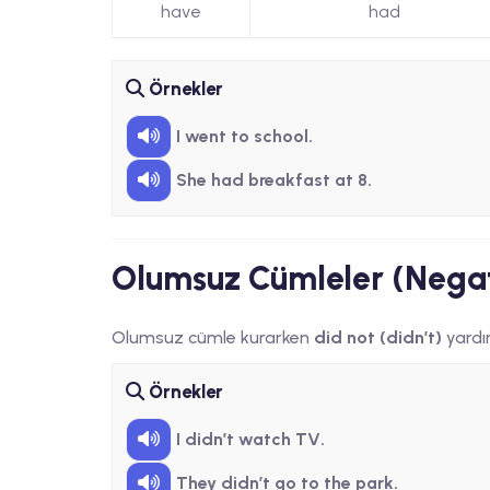
have
had
Örnekler
I went to school.
She had breakfast at 8.
Olumsuz Cümleler (Negat
Olumsuz cümle kurarken
did not (didn’t)
yardımc
Örnekler
I didn’t watch TV.
They didn’t go to the park.