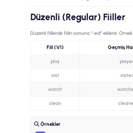
Düzenli (Regular) Fiiller
Düzenli fiillerde fiilin sonuna “-ed” eklenir. Örn
Fiil (V1)
Geçmiş Hal
play
playe
visit
visite
watch
watch
clean
clean
Örnekler