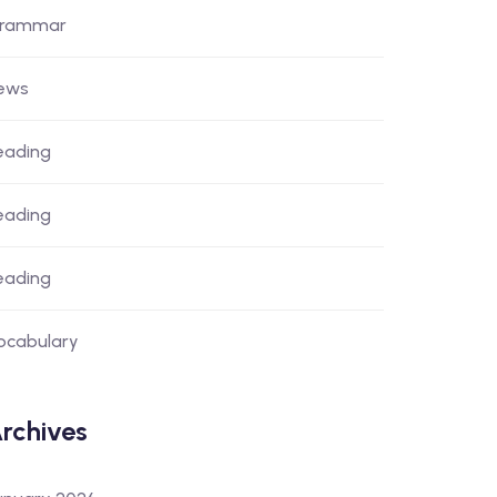
rammar
ews
eading
eading
eading
ocabulary
rchives