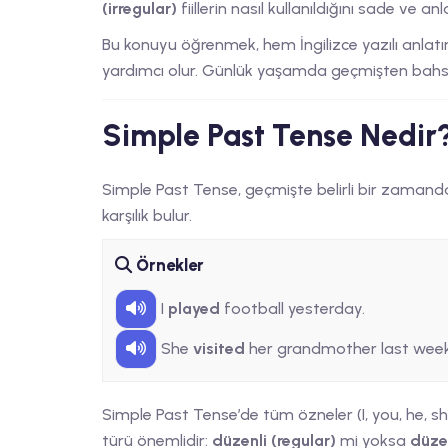
(irregular)
fiillerin nasıl kullanıldığını sade ve anl
Bu konuyu öğrenmek, hem İngilizce yazılı anlatı
yardımcı olur. Günlük yaşamda geçmişten bahsed
Simple Past Tense Nedir
Simple Past Tense, geçmişte belirli bir zamanda g
karşılık bulur.
Örnekler
I
played
football yesterday.
She
visited
her grandmother last week
Simple Past Tense’de tüm özneler (I, you, he, she, we
türü önemlidir:
düzenli (regular)
mi yoksa
düzen