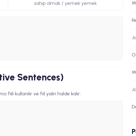
M
sahip olmak / yemek yemek
F
J
O
M
ive Sentences)
J
ı fiili kullanılır ve fiil yalın halde kalır:
D
P