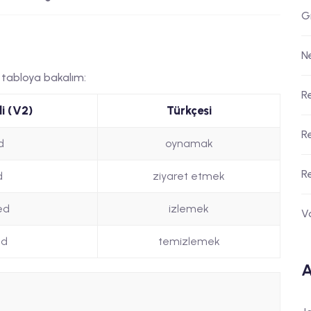
G
N
ek tabloya bakalım:
R
i (V2)
Türkçesi
R
d
oynamak
R
d
ziyaret etmek
ed
izlemek
V
ed
temizlemek
A