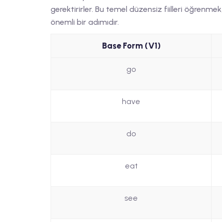
gerektirirler. Bu temel düzensiz fiilleri öğren
önemli bir adımıdır.
Base Form (V1)
go
have
do
eat
see