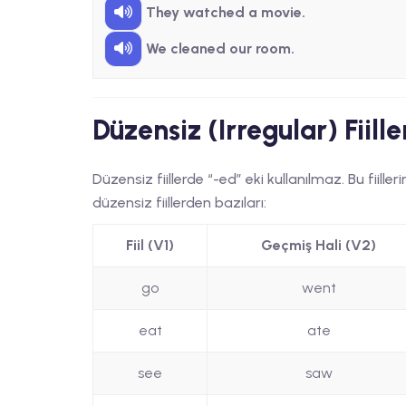
They watched a movie.
We cleaned our room.
Düzensiz (Irregular) Fiille
Düzensiz fiillerde “-ed” eki kullanılmaz. Bu fiill
düzensiz fiillerden bazıları:
Fiil (V1)
Geçmiş Hali (V2)
go
went
eat
ate
see
saw