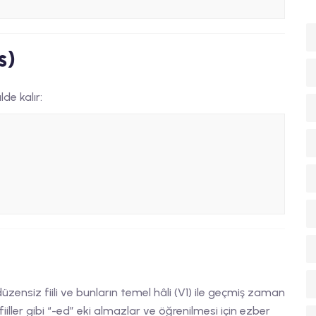
s)
lde kalır:
düzensiz fiili ve bunların temel hâli (V1) ile geçmiş zaman
 fiiller gibi “-ed” eki almazlar ve öğrenilmesi için ezber