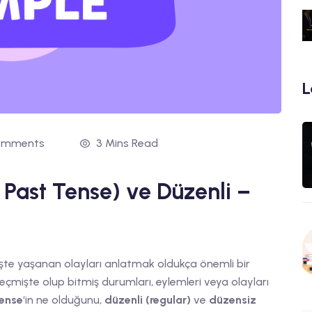
L
omments
3 Mins Read
ast Tense) ve Düzenli –
işte yaşanan olayları anlatmak oldukça önemli bir
mişte olup bitmiş durumları, eylemleri veya olayları
Tense
‘in ne olduğunu,
düzenli (regular)
ve
düzensiz