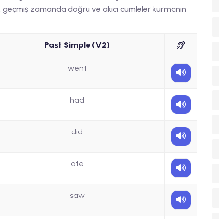
mek, geçmiş zamanda doğru ve akıcı cümleler kurmanın
Past Simple (V2)
went
had
did
ate
saw