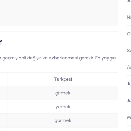
J
N
O
r
S
erin geçmiş hali değişir ve ezberlenmesi gerekir. En yaygın
A
Türkçesi
J
gitmek
J
yemek
M
görmek