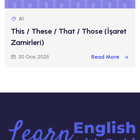
A1
This / These / That / Those (İşaret
Zamirleri)
Read More
20 Oca, 2025